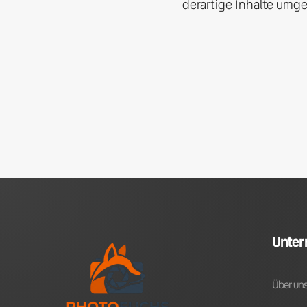
derartige Inhalte umg
Unte
Über un